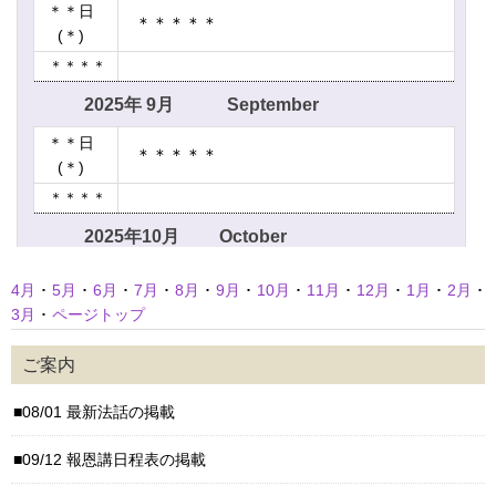
4月
･
5月
･
6月
･
7月
･
8月
･
9月
･
10月
･
11月
･
12月
･
1月
･
2月
･
3月
･
ページトップ
ご案内
08/01 最新法話の掲載
09/12 報恩講日程表の掲載