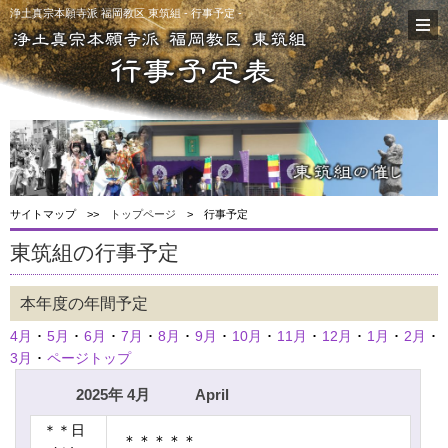
浄土真宗本願寺派 福岡教区 東筑組 - 行事予定 -
サイトマップ >>
トップページ
> 行事予定
東筑組の行事予定
本年度の年間予定
4月
･
5月
･
6月
･
7月
･
8月
･
9月
･
10月
･
11月
･
12月
･
1月
･
2月
･
3月
･
ページトップ