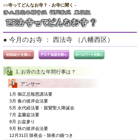
○○寺ってどんなお寺？ - お寺に聞く -
サイトマップ >>
○○寺ってどんなお寺？ トップ
> 西法寺ってどんなお寺？
東筑組のお寺に聞く生の声
● 今月のお寺 ： 西法寺 （八幡西区）
1. お寺の主な年間行事は？
アンサー
1月 御正忌報恩講法要
3月 春の彼岸会法要
5月 永代経法要・親鸞聖人降誕会
7月 盂蘭盆法要
8月 お盆参り
9月 秋の彼岸会法要
12月31日 除夜会・除夜の鐘つき