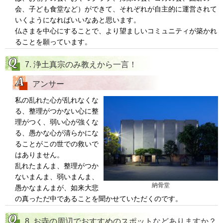
会、子ども食堂など）ができて、それぞれが自主的に運営されて
いくようになればいいなあと思います。
仏さまを中心にすることで、より望ましいコミュニティが築かれ
ることを願っています。
7. 浄土真宗のみ教えから一言！
アンサー
私の乱れた心が乱れなくな
る、整理がつかない心に整
理がつく、弱い心が強くな
る、愚かな心が清らかにな
ることがこの世での救いで
はありません。
乱れたまんま、整理がつか
ないまんま、弱いまんま、
納骨堂
愚かなまんまが、如来大悲
の真っただ中であることを聞かせていただくのです。
8. お寺の周辺でおすすめのスポットなどありますか？