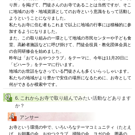
り所」を掲げて、門徒さんのお寺であることは当然ですが、そこ
に地域のお寺・地域資源としてのお寺という意識をもって活動し
ようということになりました。
私たちお寺に住む者もこれまで以上に地域の行事には積極的に参
加するようになりました。
また、この取り組みの一環として地域の市民センターや子ども食
堂、高齢者施設などに呼び掛けて、門徒会役員・教化団体会員と
の合同研修会を始めました。
昨年は「おてらおやつクラブ」をテーマに、今年は11月20日に
「ビハーラ」をテーマに行います。
地域のお世話をなさっている門徒さんも多くいらっしゃいます。
私たちの地域がより豊かで安住の場所になるために、お寺として
何ができるか模索中です。
6. これからお寺で取り組んでみたい活動などあります
か？
アンサー
お寺という環境の中で、いろいろなテーマコミュニティ（たとえ
ば、お朝事の会、おやつクラブ、掃除の会、ヨガの会、囲碁の