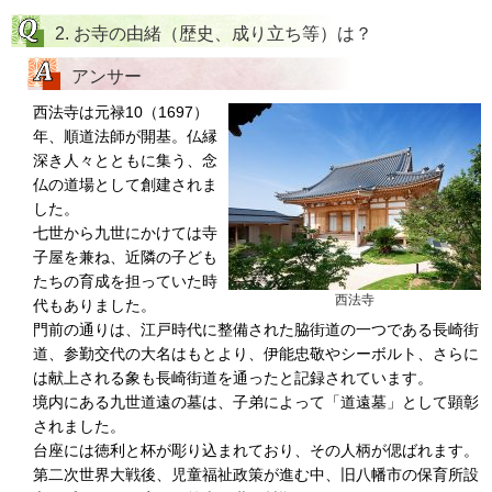
2. お寺の由緒（歴史、成り立ち等）は？
アンサー
西法寺は元禄10（1697）
年、順道法師が開基。仏縁
深き人々とともに集う、念
仏の道場として創建されま
した。
七世から九世にかけては寺
子屋を兼ね、近隣の子ども
たちの育成を担っていた時
西法寺
代もありました。
門前の通りは、江戸時代に整備された脇街道の一つである長崎街
道、参勤交代の大名はもとより、伊能忠敬やシーボルト、さらに
は献上される象も長崎街道を通ったと記録されています。
境内にある九世道遠の墓は、子弟によって「道遠墓」として顕彰
されました。
台座には徳利と杯が彫り込まれており、その人柄が偲ばれます。
第二次世界大戦後、児童福祉政策が進む中、旧八幡市の保育所設