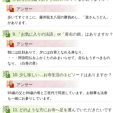
アンサー
歩いてすぐそこに、藤井聡太八冠の勝負めし、「資さんうどん」
があります。
9. 「お気に入りの法語」or「座右の銘」はありますか
アンサー
朝には紅顔ありて、夕には白骨となれる身なり。
・・・阿弥陀仏をふかくたのみまいらせて、念仏もうすべきもの
なり。（白骨の章）
10. 少し珍しい…お寺生活のエピソードはありますか？
アンサー
93歳の父と89歳の母と三世代で同居しています。お朝事も法座
も一緒にお参りしています。
11. どのような方にお寺へ足を運んでいただきたいです