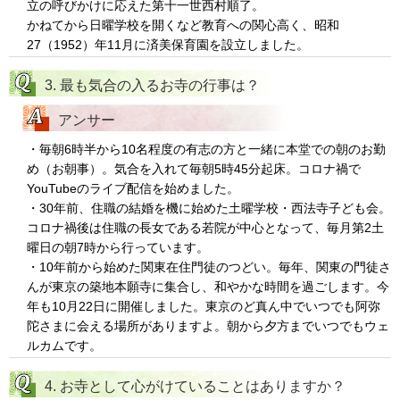
立の呼びかけに応えた第十一世西村順了。
かねてから日曜学校を開くなど教育への関心高く、昭和
27（1952）年11月に済美保育園を設立しました。
3. 最も気合の入るお寺の行事は？
アンサー
・毎朝6時半から10名程度の有志の方と一緒に本堂での朝のお勤
め（お朝事）。気合を入れて毎朝5時45分起床。コロナ禍で
YouTubeのライブ配信を始めました。
・30年前、住職の結婚を機に始めた土曜学校・西法寺子ども会。
コロナ禍後は住職の長女である若院が中心となって、毎月第2土
曜日の朝7時から行っています。
・10年前から始めた関東在住門徒のつどい。毎年、関東の門徒さ
んが東京の築地本願寺に集合し、和やかな時間を過ごします。今
年も10月22日に開催しました。東京のど真ん中でいつでも阿弥
陀さまに会える場所がありますよ。朝から夕方までいつでもウェ
ルカムです。
4. お寺として心がけていることはありますか？