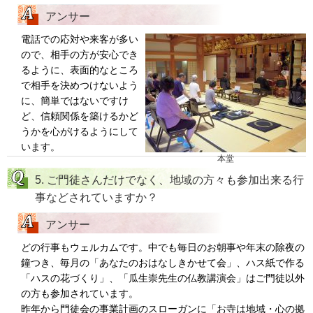
アンサー
電話での応対や来客が多い
ので、相手の方が安心でき
るように、表面的なところ
で相手を決めつけないよう
に、簡単ではないですけ
ど、信頼関係を築けるかど
うかを心がけるようにして
います。
本堂
5. ご門徒さんだけでなく、地域の方々も参加出来る行
事などされていますか？
アンサー
どの行事もウェルカムです。中でも毎日のお朝事や年末の除夜の
鐘つき、毎月の「あなたのおはなしきかせて会」、ハス紙で作る
「ハスの花づくり」、「瓜生崇先生の仏教講演会」はご門徒以外
の方も参加されています。
昨年から門徒会の事業計画のスローガンに「お寺は地域・心の拠