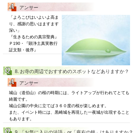
アンサー
「よろこびはいよいよ高ま
り、感謝の思いはますます
深い」
『生きるための真宗聖典』
Ｐ190・『顕浄土真実教行
証文類・後序』
8. お寺の周辺でおすすめのスポットなどありますか？
アンサー
城山（道伯山）の桜の時期には、ライトアップが行われてとても
綺麗です。
城山公園の中央に立てば３６０度の桜が楽しめます。
また、イベント時には、黒崎城を再現した一夜城が出現すること
もあります。
9. 「お気に入りの法語」or「座右の銘」はありますか