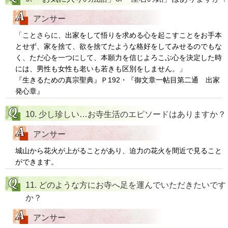
アンサー
「ことさらに、出家をして悟りを求める心を起こすことをお手本
とせず、家を捨て、欲を捨てたような格好をしてみせるのでもな
く、ただ心を一つにして、本願力を信じよろこぶ心を決定した時
には、男性も女性も老いも若きも区別をしません。」
『生きるための真宗聖典』Ｐ192・『御文章一帖目第二通 出家
発心章』
10. 少し珍しい…お寺生活のエピソードはありますか？
アンサー
城山から花火が上がることがあり、迫力の花火を間近で見ること
ができます。
11. どのような方にお寺へ足を運んでいただきたいです
か？
アンサー