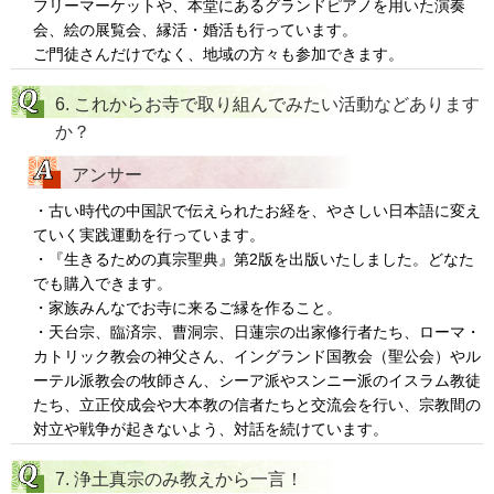
フリーマーケットや、本堂にあるグランドピアノを用いた演奏
会、絵の展覧会、縁活・婚活も行っています。
ご門徒さんだけでなく、地域の方々も参加できます。
6. これからお寺で取り組んでみたい活動などあります
か？
アンサー
・古い時代の中国訳で伝えられたお経を、やさしい日本語に変え
ていく実践運動を行っています。
・『生きるための真宗聖典』第2版を出版いたしました。どなた
でも購入できます。
・家族みんなでお寺に来るご縁を作ること。
・天台宗、臨済宗、曹洞宗、日蓮宗の出家修行者たち、ローマ・
カトリック教会の神父さん、イングランド国教会（聖公会）やル
ーテル派教会の牧師さん、シーア派やスンニー派のイスラム教徒
たち、立正佼成会や大本教の信者たちと交流会を行い、宗教間の
対立や戦争が起きないよう、対話を続けています。
7. 浄土真宗のみ教えから一言！