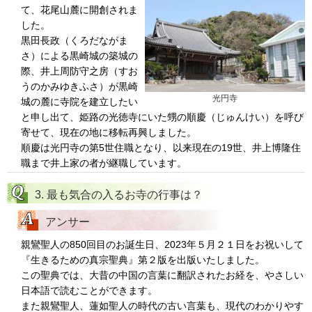
て、花尾山麓に開創されま
した。
黒田長政（くろだながま
さ）による黒崎城の築城の
際、井上周防守之房（すお
うのかみゆきふさ）が黒崎
光円寺
城の麓に寺院を建立したい
と申し出て、姫路の光徳寺にいた甥の順慶（じゅんけい）を呼び
寄せて、現在の地に移転再興しました。
順慶は光円寺の第5世住職となり、以来現在の19世、井上博隆住
職まで井上家の者が継職しています。
3. 最も気合の入るお寺の行事は？
アンサー
親鸞聖人の850回目のお誕生日、2023年５月２１日をお祝いして
『生きるための真宗聖典』第２版を出版いたしました。
この聖典では、大昔の中国の言葉に翻訳されたお経を、やさしい
日本語で読むことができます。
また親鸞聖人、蓮如聖人の時代の古い言葉も、現代のわかりやす