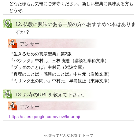
どなた様もお気軽にご来寺ください。新しい聖典に興味ある方も
どうぞ。
12. 仏教に興味のある一般の方へおすすめの本はありま
すか？
アンサー
『生きるための真宗聖典』第2版
『バウッダ』中村元、三枝 充悳（講談社学術文庫）
『ブッダのことば』中村元（岩波文庫）
『真理のことば・感興のことば』中村元（岩波文庫）
『ミリンダ王の問い』中村元、早島鏡正（東洋文庫）
13. お寺のURLを教えて下さい。
アンサー
https://sites.google.com/view/kouenji
○○寺ってどんなお寺？ トップ