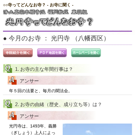
○○寺ってどんなお寺？ - お寺に聞く -
サイトマップ >>
○○寺ってどんなお寺？ トップ
> 光円寺ってどんなお寺？
東筑組のお寺に聞く生の声
● 今月のお寺 ： 光円寺 （八幡西区）
1. お寺の主な年間行事は？
アンサー
年５回の法要と、毎月の聞法会。
2. お寺の由緒（歴史、成り立ち等）は？
アンサー
光円寺は、1493年、義勝
（ぎしょう）上人によっ